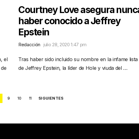
Courtney Love asegura nunc
haber conocido a Jeffrey
Epstein
Redacción
julio 28, 2020 1:47 pm
, el
Tras haber sido incluido su nombre en la infame lista
 de
de Jeffrey Epstein, la líder de Hole y viuda del …
9
10
11
SIGUIENTES