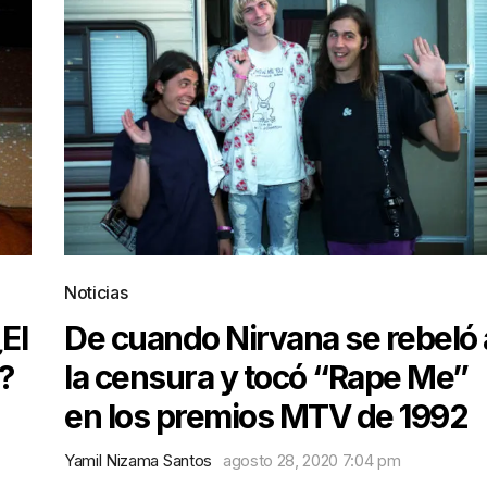
Noticias
El
De cuando Nirvana se rebeló 
?
la censura y tocó “Rape Me”
en los premios MTV de 1992
Yamil Nizama Santos
agosto 28, 2020 7:04 pm