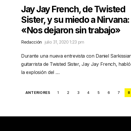
Jay Jay French, de Twisted
Sister, y su miedo a Nirvana:
«Nos dejaron sin trabajo»
Redacción
julio 31, 2020 1:23 pm
Durante una nueva entrevista con Daniel Sarkissian
guitarrista de Twisted Sister, Jay Jay French, habló
la explosión del …
Posts
ANTERIORES
1
2
3
4
5
6
7
8
pagination