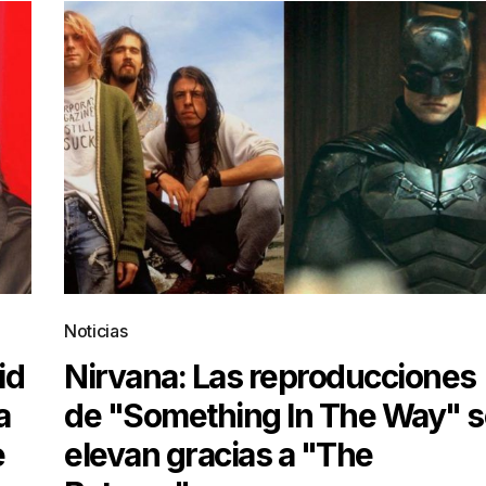
Noticias
id
Nirvana: Las reproducciones
a
de "Something In The Way" s
e
elevan gracias a "The