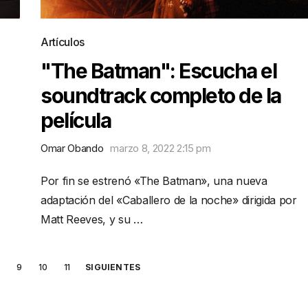
Artículos
"The Batman": Escucha el
soundtrack completo de la
película
Omar Obando
marzo 8, 2022 2:15 pm
Por fin se estrenó «The Batman», una nueva
adaptación del «Caballero de la noche» dirigida por
Matt Reeves, y su …
9
10
11
SIGUIENTES