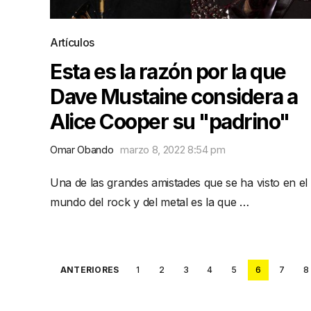
Artículos
Esta es la razón por la que
Dave Mustaine considera a
Alice Cooper su "padrino"
Omar Obando
marzo 8, 2022 8:54 pm
Una de las grandes amistades que se ha visto en el
mundo del rock y del metal es la que …
Posts
ANTERIORES
1
2
3
4
5
6
7
8
pagination