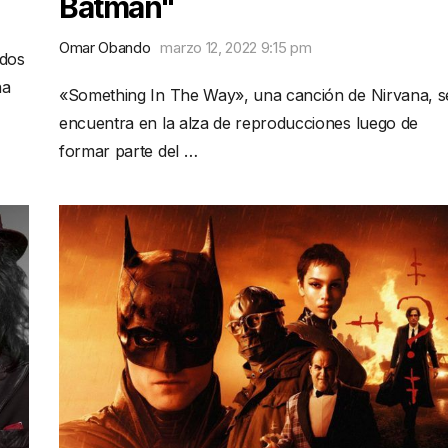
Batman"
Omar Obando
marzo 12, 2022 9:15 pm
 dos
na
«Something In The Way», una canción de Nirvana, s
encuentra en la alza de reproducciones luego de
formar parte del …