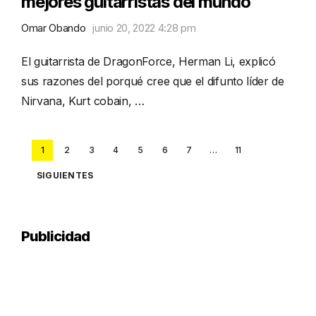
mejores guitarristas del mundo
Omar Obando
junio 20, 2022 4:28 pm
El guitarrista de DragonForce, Herman Li, explicó
sus razones del porqué cree que el difunto líder de
Nirvana, Kurt cobain, …
Posts
1
2
3
4
5
6
7
…
11
pagination
SIGUIENTES
Publicidad