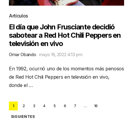
Artículos
El día que John Frusciante decidió
sabotear a Red Hot Chili Peppers en
televisión en vivo
Omar Obando
mayo 16, 2022 4:13 pm
En 1992, ocurrió uno de los momentos más penosos
de Red Hot Chili Peppers en televisión en vivo,
donde el …
Posts
1
2
3
4
5
6
7
…
16
pagination
SIGUIENTES