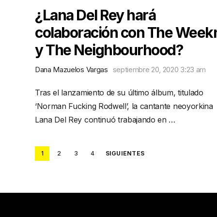
¿Lana Del Rey hará
colaboración con The Week
y The Neighbourhood?
Dana Mazuelos Vargas
septiembre 20, 2020 3:23 am
Tras el lanzamiento de su último álbum, titulado
‘Norman Fucking Rodwell’, la cantante neoyorkina
Lana Del Rey continuó trabajando en …
Posts
1
2
3
4
SIGUIENTES
pagination