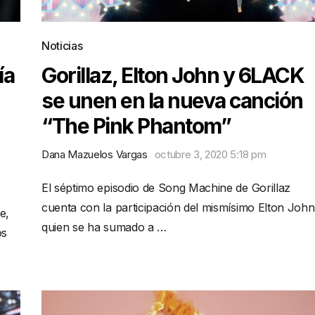
Noticias
ía
Gorillaz, Elton John y 6LACK
se unen en la nueva canción
“The Pink Phantom”
Dana Mazuelos Vargas
octubre 3, 2020 5:18 pm
El séptimo episodio de Song Machine de Gorillaz
cuenta con la participación del mismísimo Elton John
e,
quien se ha sumado a …
os