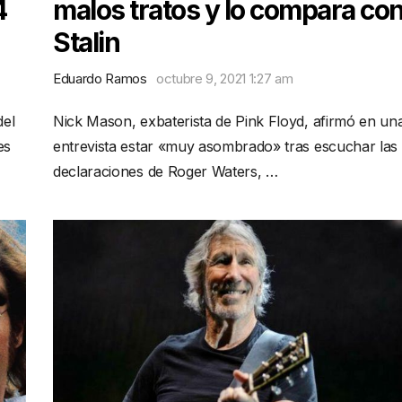
4
malos tratos y lo compara co
Stalin
Eduardo Ramos
octubre 9, 2021 1:27 am
del
Nick Mason, exbaterista de Pink Floyd, afirmó en un
es
entrevista estar «muy asombrado» tras escuchar las
declaraciones de Roger Waters, …