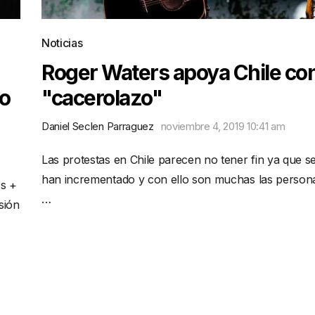
Noticias
Roger Waters apoya Chile co
do
"cacerolazo"
Daniel Seclen Parraguez
noviembre 4, 2019 10:41 am
Las protestas en Chile parecen no tener fin ya que s
han incrementado y con ello son muchas las person
Us +
…
sión