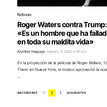
Noticias
Roger Waters contra Trump:
«Es un hombre que ha falla
en toda su maldita vida»
Krysthel Huapaya
febrero 17, 2020 5:06 pm
En la proyección de la película de Roger Waters, ‘
Them’ en Nueva York, el músico aprovechó la oca
…
Posts
ANTERIORES
1
2
3
SIGUIENTES
pagination