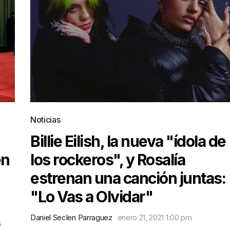
Noticias
Billie Eilish, la nueva "ídola de
en
los rockeros", y Rosalía
estrenan una canción juntas:
"Lo Vas a Olvidar"
Daniel Seclen Parraguez
enero 21, 2021 1:00 pm
s