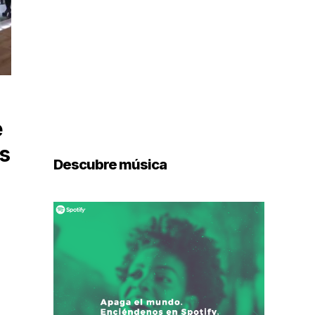
e
s
Descubre música