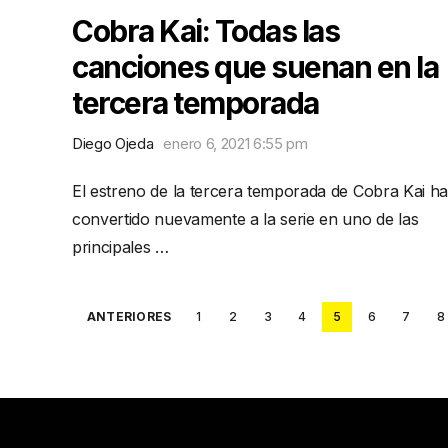
Cobra Kai: Todas las
canciones que suenan en la
tercera temporada
Diego Ojeda
enero 6, 2021 6:55 pm
El estreno de la tercera temporada de Cobra Kai ha
convertido nuevamente a la serie en uno de las
principales …
Posts
ANTERIORES
1
2
3
4
5
6
7
8
pagination