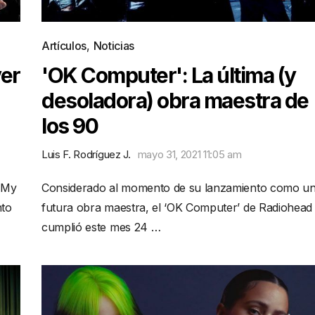
Artículos
,
Noticias
ver
'OK Computer': La última (y
desoladora) obra maestra de
los 90
Luis F. Rodríguez J.
mayo 31, 2021 11:05 am
s My
Considerado al momento de su lanzamiento como u
nto
futura obra maestra, el ‘OK Computer’ de Radiohead
cumplió este mes 24 …