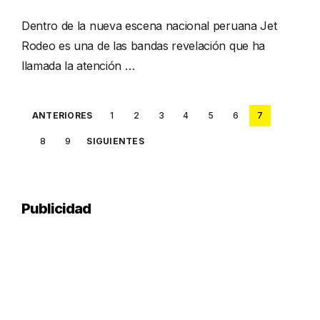
Dentro de la nueva escena nacional peruana Jet
Rodeo es una de las bandas revelación que ha
llamada la atención …
Posts
ANTERIORES
1
2
3
4
5
6
7
pagination
8
9
SIGUIENTES
Publicidad