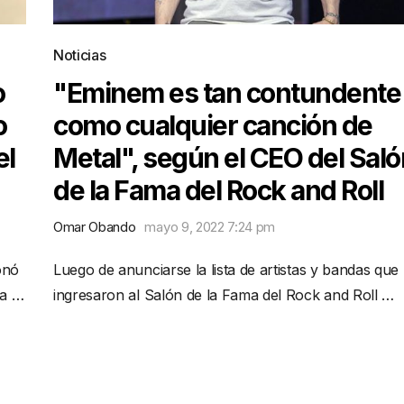
Noticias
o
"Eminem es tan contundente
o
como cualquier canción de
el
Metal", según el CEO del Saló
de la Fama del Rock and Roll
Omar Obando
mayo 9, 2022 7:24 pm
onó
Luego de anunciarse la lista de artistas y bandas que
ya …
ingresaron al Salón de la Fama del Rock and Roll …