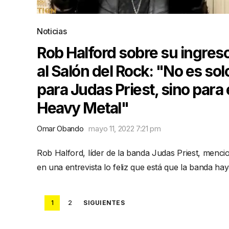
Noticias
Rob Halford sobre su ingres
al Salón del Rock: "No es sol
para Judas Priest, sino para 
Heavy Metal"
Omar Obando
mayo 11, 2022 7:21 pm
Rob Halford, líder de la banda Judas Priest, menci
en una entrevista lo feliz que está que la banda ha
Posts
1
2
SIGUIENTES
pagination