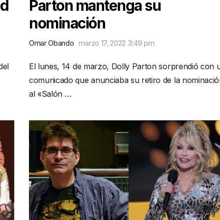
nd
Parton mantenga su
nominación
Omar Obando
marzo 17, 2022 3:49 pm
del
El lunes, 14 de marzo, Dolly Parton sorprendió con 
comunicado que anunciaba su retiro de la nominació
al «Salón …