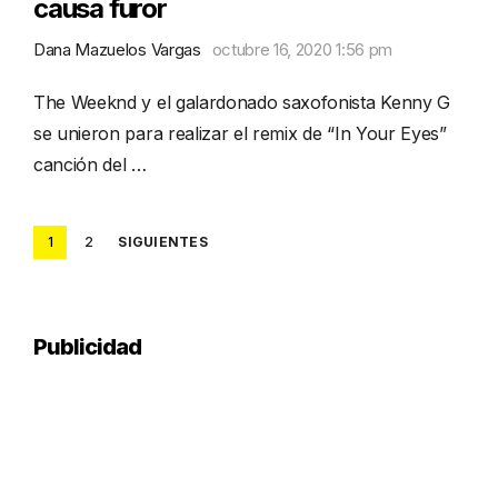
causa furor
Dana Mazuelos Vargas
octubre 16, 2020 1:56 pm
The Weeknd y el galardonado saxofonista Kenny G
se unieron para realizar el remix de “In Your Eyes”
canción del …
Posts
1
2
SIGUIENTES
pagination
Publicidad