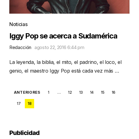
Noticias
Iggy Pop se acerca a Sudamérica
Redacción
agosto 22, 2016 6:44 pm
La leyenda, la biblia, el mito, el padrino, el loco, el
genio, el maestro Iggy Pop está cada vez más …
Posts
ANTERIORES
1
…
12
13
14
15
16
pagination
17
18
Publicidad