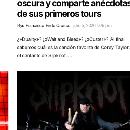
oscura y comparte anécdota
de sus primeros tours
Ryu Francisco Endo Orosco
julio 5, 2020 1:09 pm
¿»Duality»? ¿»Wait and Bleed»? ¿»Custer»? Al final
sabemos cuál es la canción favorita de Corey Taylor,
el cantante de Slipknot. …