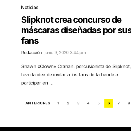
Noticias
Slipknot crea concurso de
máscaras diseñadas por su
fans
Redacción
junio 9, 2020 3:44 pm
Shawn «Clown» Crahan, percusionista de Slipknot,
tuvo la idea de invitar a los fans de la banda a
participar en …
Posts
ANTERIORES
1
2
3
4
5
6
7
8
pagination