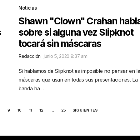
Noticias
Shawn "Clown" Crahan habl
s
sobre si alguna vez Slipknot
tocará sin máscaras
Redacción
junio 5, 2020 9:37 am
Si hablamos de Slipknot es imposible no pensar en l
máscaras que usan en todas sus presentaciones. La
banda ha …
9
10
11
12
…
25
SIGUIENTES