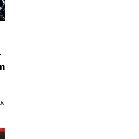
r
um
sde