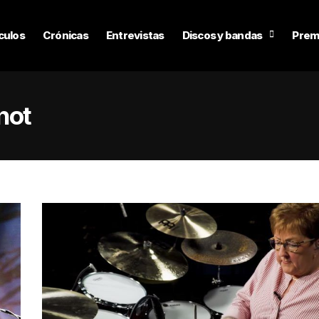
culos
Crónicas
Entrevistas
Discos y bandas
Prem
not