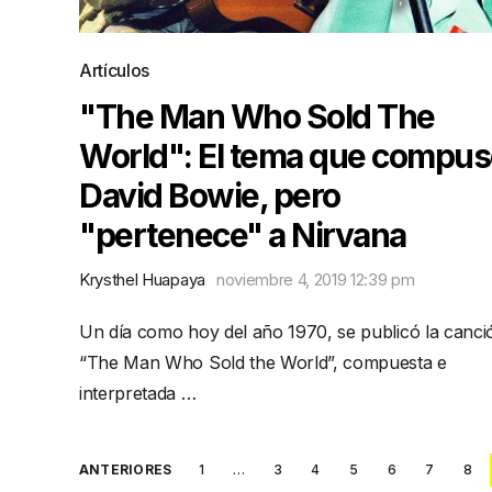
Artículos
"The Man Who Sold The
World": El tema que compu
David Bowie, pero
"pertenece" a Nirvana
Krysthel Huapaya
noviembre 4, 2019 12:39 pm
Un día como hoy del año 1970, se publicó la canci
“The Man Who Sold the World”, compuesta e
interpretada …
Posts
ANTERIORES
1
…
3
4
5
6
7
8