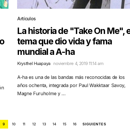
Artículos
La historia de "Take On Me", e
so
tema que dio vida y fama
mundial a A-ha
Krysthel Huapaya
noviembre 4, 2019 11:14 am
A-ha es una de las bandas más reconocidas de los
años ochenta, integrada por Paul Wakktaar Savoy,
ón
Magne Furuholme y …
9
10
11
12
13
14
15
16
SIGUIENTES