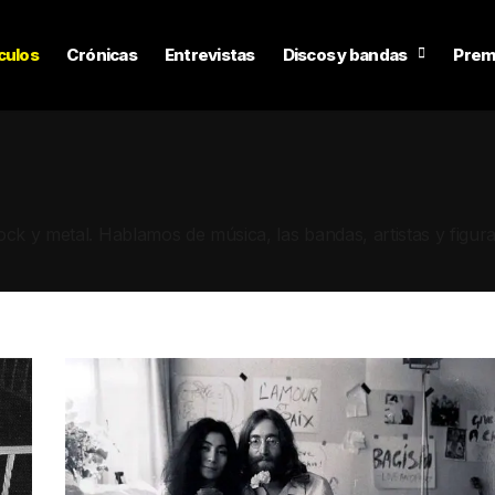
culos
Crónicas
Entrevistas
Discos y bandas
Prem
ock y metal. Hablamos de música, las bandas, artistas y figur