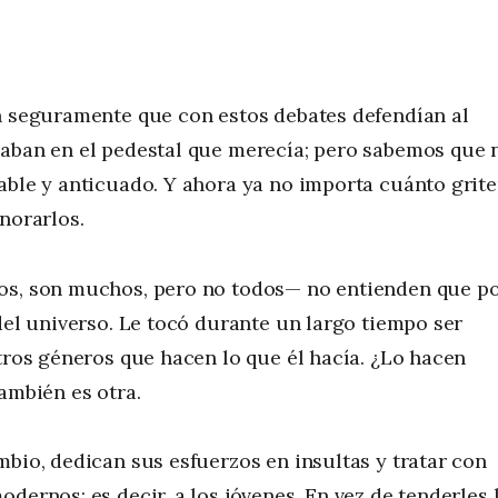
!
an seguramente que con estos debates defendían al
caban en el pedestal que merecía; pero sabemos que 
able y anticuado. Y ahora ya no importa cuánto grit
norarlos.
dos, son muchos, pero no todos— no entienden que p
del universo. Le tocó durante un largo tiempo ser
otros géneros que hacen lo que él hacía. ¿Lo hacen
ambién es otra.
mbio, dedican sus esfuerzos en insultas y tratar con
dernos; es decir, a los jóvenes. En vez de tenderles 