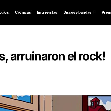
culos
Crónicas
Entrevistas
Discos y bandas
Prem
, arruinaron el rock!