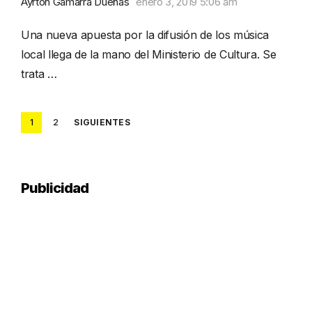
Ayrton Gamarra Dueñas
enero 3, 2019 5:06 am
Una nueva apuesta por la difusión de los música
local llega de la mano del Ministerio de Cultura. Se
trata …
Posts
1
2
SIGUIENTES
pagination
Publicidad