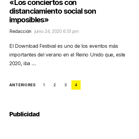
«Los conciertos con
distanciamiento social son
imposibles»
Redacción
junio 24, 2020 6:51 pm
El Download Festival es uno de los eventos más
importantes del verano en el Reino Unido que, este
2020, iba …
Posts
ANTERIORES
1
2
3
4
pagination
Publicidad