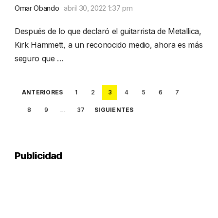
Omar Obando
abril 30, 2022 1:37 pm
Después de lo que declaró el guitarrista de Metallica,
Kirk Hammett, a un reconocido medio, ahora es más
seguro que …
Posts
ANTERIORES
1
2
3
4
5
6
7
pagination
8
9
…
37
SIGUIENTES
Publicidad