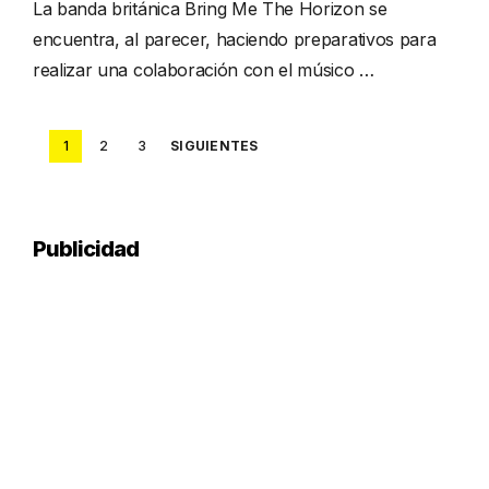
La banda británica Bring Me The Horizon se
encuentra, al parecer, haciendo preparativos para
realizar una colaboración con el músico …
Posts
1
2
3
SIGUIENTES
pagination
Publicidad