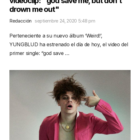
videoclip: "god save me, but don't
drown me out"
Redacción
septiembre 24, 2020 5:48 pm
Perteneciente a su nuevo álbum ‘Weird!’,
YUNGBLUD ha estrenado el día de hoy, el video del
primer single: “god save …