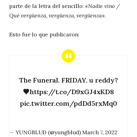
parte de la letra del sencillo: «
Nadie vino /
Qué vergüenza, vergüenza, vergüenza
».
Esto fue lo que publicaron:
The Funeral. FRIDAY. u reddy?
🖤
https://t.co/D9xGJ4xKD8
pic.twitter.com/pdDd5rxMq0
— YUNGBLUD (@yungblud)
March 7, 2022