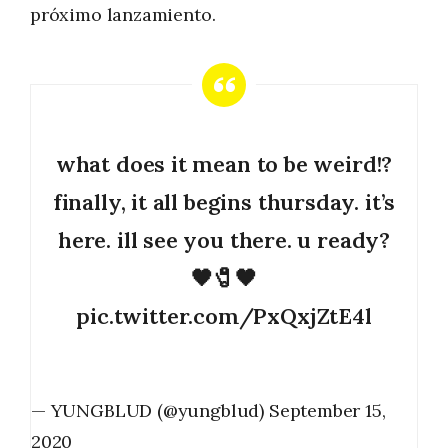
próximo lanzamiento.
what does it mean to be weird!?
finally, it all begins thursday. it’s
here. ill see you there. u ready?
🖤🧷🖤
pic.twitter.com/PxQxjZtE4l
— YUNGBLUD (@yungblud)
September 15,
2020