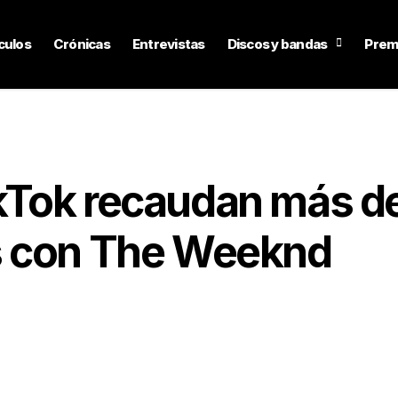
culos
Crónicas
Entrevistas
Discos y bandas
Prem
kTok recaudan más d
s con The Weeknd