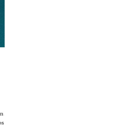
in
os