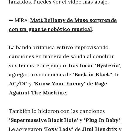
lanzados. Puedes ver el video más abajo.
➡ MIRA:
Matt Bellamy de Muse sorprende
con un guante robótico musical
.
La banda británica estuvo improvisando
canciones en manera de salida al concluir
sus temas. Por ejemplo, tras tocar "
Hysteria
",
agregaron secuencias de "
Back in Black
" de
AC/DC
y "
Know Your Enemy
" de
Rage
Against The Machine
.
También lo hicieron con las canciones
"
Supermassive Black Hole
" y "
Plug In Baby
".
Le agregaron "
Foxy Lady
" de
Jimi Hendrix
y