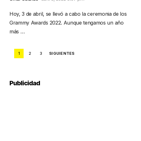
Hoy, 3 de abril, se llevó a cabo la ceremonia de los
Grammy Awards 2022. Aunque tengamos un año
más …
Posts
1
2
3
SIGUIENTES
pagination
Publicidad