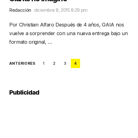
Redacción
diciembre 8, 2015 8:29 pm
Por Christian Alfaro Después de 4 años, GAIA nos
vuelve a sorprender con una nueva entrega bajo un
formato original, …
Posts
ANTERIORES
1
2
3
4
pagination
Publicidad