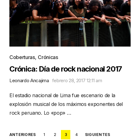
Coberturas
,
Crónicas
Crónica: Día de rock nacional 2017
Leonardo Ancajima
febrero 28, 2017 12:11 am
El estadio nacional de Lima fue escenario de la
explosión musical de los máximos exponentes del
rock peruano. Lo «pop» …
Posts
ANTERIORES
1
2
3
4
SIGUIENTES