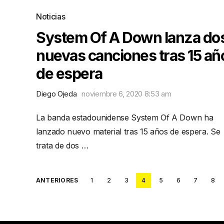
Noticias
System Of A Down lanza do
nuevas canciones tras 15 añ
de espera
Diego Ojeda
noviembre 6, 2020 8:53 am
La banda estadounidense System Of A Down ha
lanzado nuevo material tras 15 años de espera. Se
trata de dos …
Posts
ANTERIORES
1
2
3
4
5
6
7
8
pagination