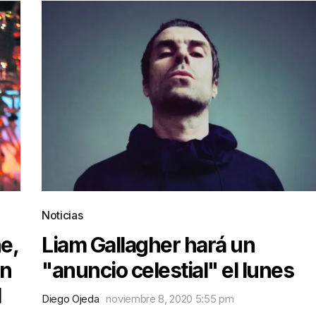
Noticias
e,
Liam Gallagher hará un
an
"anuncio celestial" el lunes
l
Diego Ojeda
noviembre 8, 2020 5:55 pm