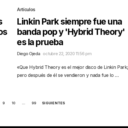
Artículos
s
Linkin Park siempre fue una
os
banda pop y 'Hybrid Theory'
es la prueba
Diego Ojeda
octubre 22, 2020 11:56 pm
«Que Hybrid Theory es el mejor disco de Linkin Park
pero después de él se vendieron y nada fue lo …
9
10
…
99
SIGUIENTES