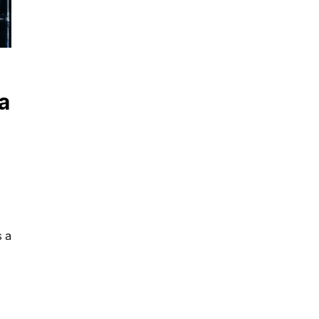
a
s a