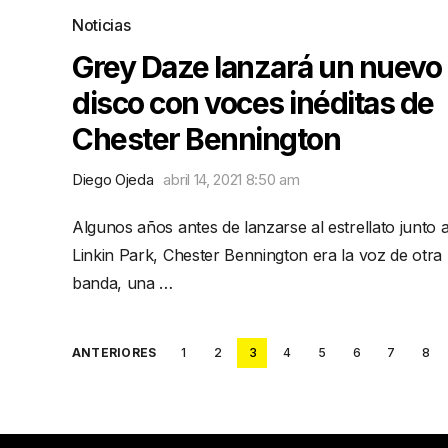
Noticias
Grey Daze lanzará un nuevo
disco con voces inéditas de
Chester Bennington
Diego Ojeda
abril 14, 2021 8:50 am
Algunos años antes de lanzarse al estrellato junto 
Linkin Park, Chester Bennington era la voz de otra
banda, una …
Posts
ANTERIORES
1
2
3
4
5
6
7
8
pagination