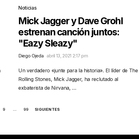
Noticias
Mick Jagger y Dave Grohl
estrenan canción juntos:
"Eazy Sleazy"
Diego Ojeda
abril 13, 2021 2:17 pm
a
Un verdadero «junte para la historia». El líder de The
Rolling Stones, Mick Jagger, ha reclutado al
exbaterista de Nirvana, …
9
…
99
SIGUIENTES