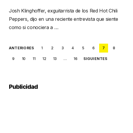
Josh Klinghoffer, exguitarrista de los Red Hot Chili
Peppers, dijo en una reciente entrevista que siente
como si conociera a …
Posts
ANTERIORES
1
2
3
4
5
6
7
8
pagination
9
10
11
12
13
…
16
SIGUIENTES
Publicidad