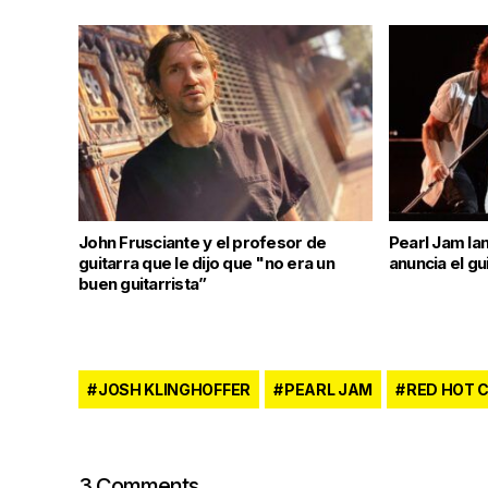
John Frusciante y el profesor de
Pearl Jam la
guitarra que le dijo que "no era un
anuncia el gu
buen guitarrista”
JOSH KLINGHOFFER
PEARL JAM
RED HOT C
3 Comments