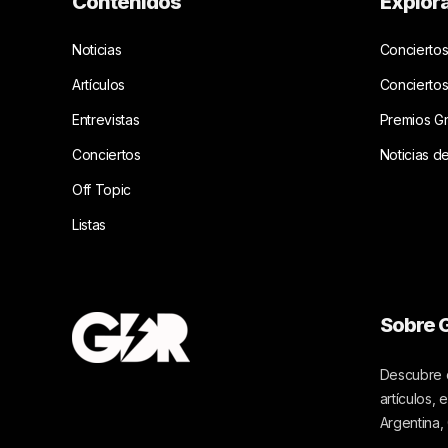
Contenidos
Explor
Noticias
Conciertos
Artículos
Concierto
Entrevistas
Premios G
Conciertos
Noticias d
Off Topic
Listas
Sobre G
Descubre c
artículos,
Argentina,