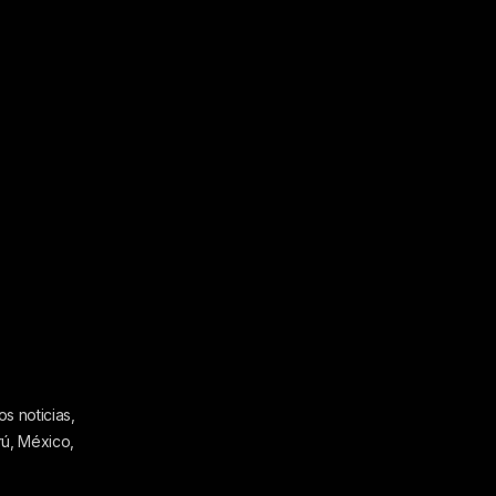
s noticias,
rú, México,