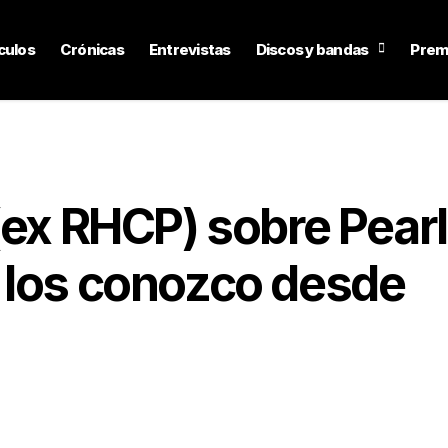
culos
Crónicas
Entrevistas
Discos y bandas
Prem
(ex RHCP) sobre Pearl
 los conozco desde