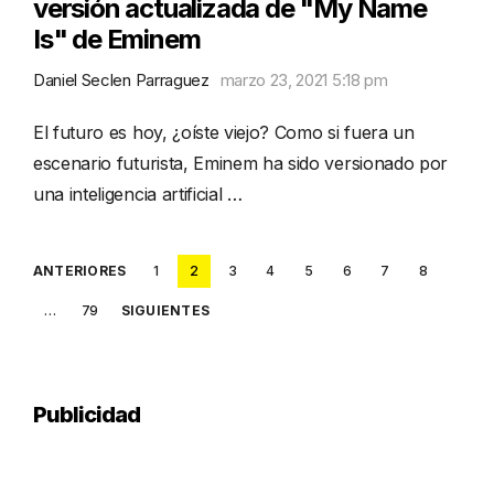
versión actualizada de "My Name
Is" de Eminem
Daniel Seclen Parraguez
marzo 23, 2021 5:18 pm
El futuro es hoy, ¿oíste viejo? Como si fuera un
escenario futurista, Eminem ha sido versionado por
una inteligencia artificial …
Posts
ANTERIORES
1
2
3
4
5
6
7
8
pagination
…
79
SIGUIENTES
Publicidad