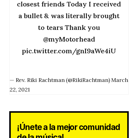
closest friends Today I received
a bullet & was literally brought
to tears Thank you
@myMotorhead
pic.twitter.com/gnI9aWe4iU
— Rev. Riki Rachtman (@RikiRachtman)
March
22, 2021
¡Únete a la mejor comunidad
de la música!