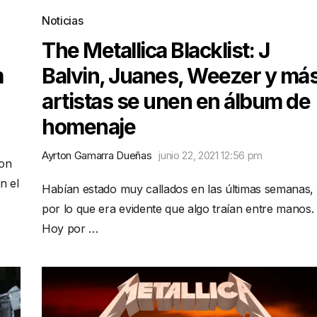
Noticias
The Metallica Blacklist: J
m
Balvin, Juanes, Weezer y má
artistas se unen en álbum de
homenaje
Ayrton Gamarra Dueñas
junio 22, 2021 12:56 pm
ron
n el
Habían estado muy callados en las últimas semanas,
por lo que era evidente que algo traían entre manos.
Hoy por …