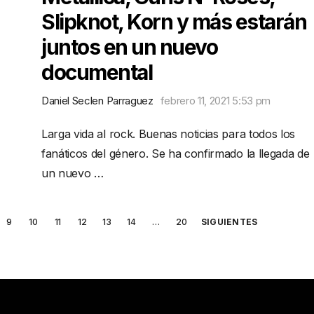
Slipknot, Korn y más estarán
juntos en un nuevo
documental
Daniel Seclen Parraguez
febrero 11, 2021 5:53 pm
Larga vida al rock. Buenas noticias para todos los
fanáticos del género. Se ha confirmado la llegada de
un nuevo …
9
10
11
12
13
14
…
20
SIGUIENTES