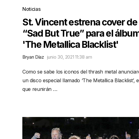
Noticias
St. Vincent estrena cover de
“Sad But True” para el álbu
'The Metallica Blacklist'
Bryan Díaz
junio 30, 2021 11:38 am
Como se sabe los iconos del thrash metal anuncia
un disco especial llamado ‘The Metallica Blacklist’, e
que reunirán …