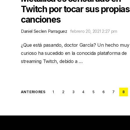
Twitch por tocar sus propias
canciones
Daniel Seclen Parraguez
febrero 20, 2021 2:27 pm
¿Que está pasando, doctor García? Un hecho muy
curioso ha sucedido en la conocida plataforma de
streaming Twitch, debido a …
Posts
ANTERIORES
1
2
3
4
5
6
7
8
pagination