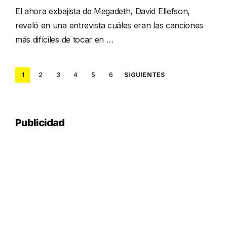
El ahora exbajista de Megadeth, David Ellefson,
reveló en una entrevista cuáles eran las canciones
más difíciles de tocar en …
Posts
1
2
3
4
5
6
SIGUIENTES
pagination
Publicidad