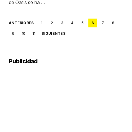
de Oasis se ha …
Posts
ANTERIORES
1
2
3
4
5
6
7
8
pagination
9
10
11
SIGUIENTES
Publicidad