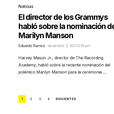
Noticias
El director de los Grammys
habló sobre la nominación d
Marilyn Manson
Eduardo Ramos
diciembre 3, 2021 8:10 pm
Harvey Mason Jr., director de The Recording
Academy, habló sobre la reciente nominación del
polémico Marilyn Manson para la ceremonia …
Posts
1
2
3
4
SIGUIENTES
pagination