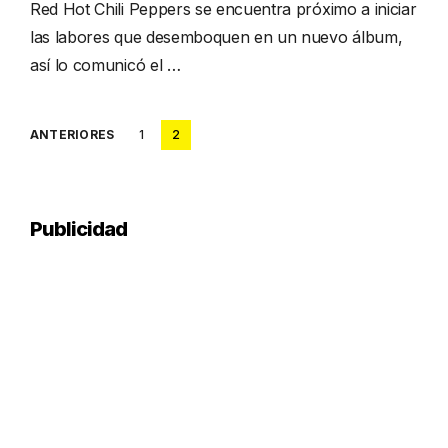
Red Hot Chili Peppers se encuentra próximo a iniciar
las labores que desemboquen en un nuevo álbum,
así lo comunicó el …
Posts
ANTERIORES
1
2
pagination
Publicidad