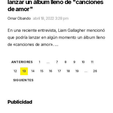
lanzar un álbum lleno de "canciones
de amor"
Omar Obando
abril 18, 2022 3:28 pm
En una reciente entrevista, Liam Gallagher mencionó
que podría lanzar en algún momento un álbum lleno
de «canciones de amor». …
Posts
ANTERIORES
1
…
7
8
9
10
11
pagination
12
13
14
15
16
17
18
19
…
26
SIGUIENTES
Publicidad