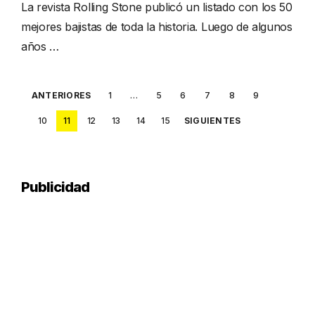
La revista Rolling Stone publicó un listado con los 50
mejores bajistas de toda la historia. Luego de algunos
años …
Posts
ANTERIORES
1
…
5
6
7
8
9
pagination
10
11
12
13
14
15
SIGUIENTES
Publicidad