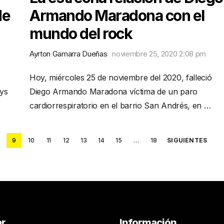
de
Armando Maradona con el
mundo del rock
Ayrton Gamarra Dueñas
noviembre 25, 2020 2:08 pm
Hoy, miércoles 25 de noviembre del 2020, falleció
eys
Diego Armando Maradona víctima de un paro
cardiorrespiratorio en el barrio San Andrés, en …
9
10
11
12
13
14
15
…
18
SIGUIENTES
ar
Información