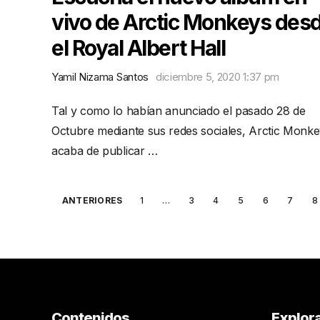
vivo de Arctic Monkeys des
el Royal Albert Hall
Yamil Nizama Santos
diciembre 5, 2020 1:37 pm
Tal y como lo habían anunciado el pasado 28 de
Octubre mediante sus redes sociales, Arctic Monk
acaba de publicar …
Posts
ANTERIORES
1
…
3
4
5
6
7
8
pagination
Contenidos
Explor