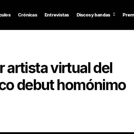
culos
Crónicas
Entrevistas
Discos y bandas
Prem
artista virtual del
isco debut homónimo