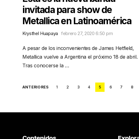
invitada para show de
Metallica en Latinoamérica
Krysthel Huapaya
febrero 27, 2020 6:50 pm
A pesar de los inconvenientes de James Hetfield,
Metallica vuelve a Argentina el próximo 18 de abril.
Tras conocerse la …
Posts
ANTERIORES
1
2
3
4
5
6
7
8
pagination
Contenidos
Explor