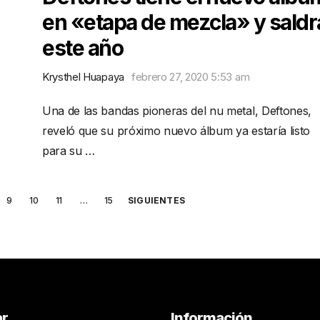
en «etapa de mezcla» y saldr
este año
Krysthel Huapaya
febrero 27, 2020 5:53 am
Una de las bandas pioneras del nu metal, Deftones,
reveló que su próximo nuevo álbum ya estaría listo
para su …
9
10
11
…
15
SIGUIENTES
ar
Información