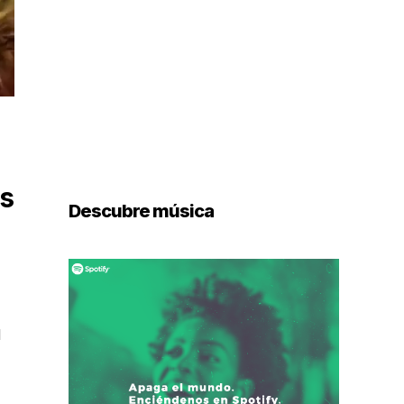
is
Descubre música
l