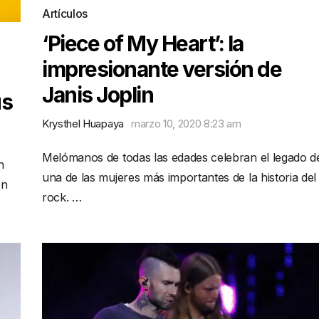
Artículos
‘Piece of My Heart’: la
impresionante versión de
Janis Joplin
us
Krysthel Huapaya
marzo 10, 2020 8:23 am
Melómanos de todas las edades celebran el legado d
h
una de las mujeres más importantes de la historia del
on
rock. …