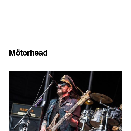
Mötorhead