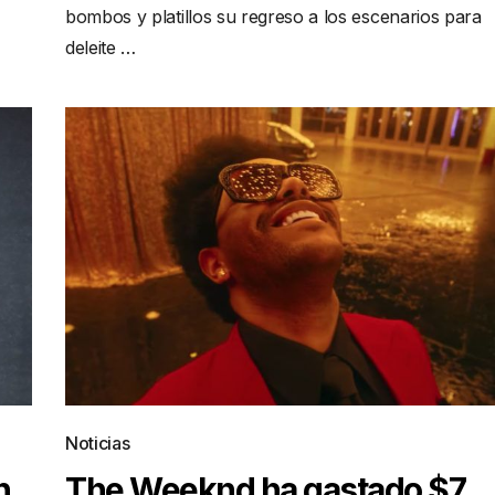
bombos y platillos su regreso a los escenarios para
deleite …
Noticias
n
The Weeknd ha gastado $7