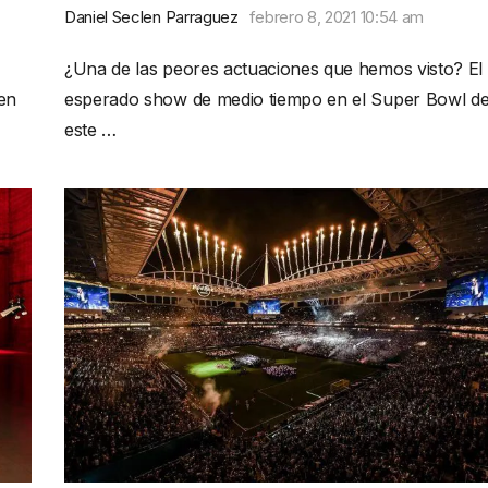
Daniel Seclen Parraguez
febrero 8, 2021 10:54 am
¿Una de las peores actuaciones que hemos visto? El
 en
esperado show de medio tiempo en el Super Bowl d
este …