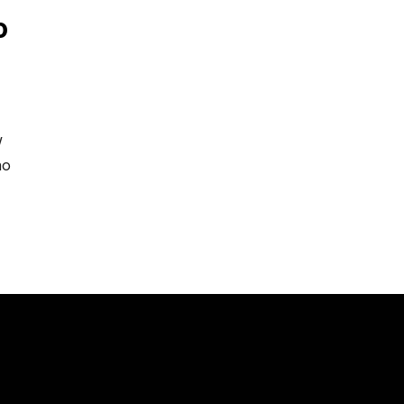
o
w
no