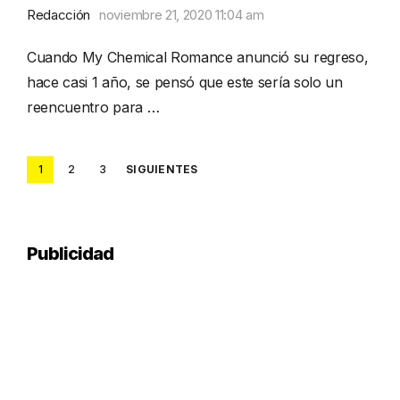
Redacción
noviembre 21, 2020 11:04 am
Cuando My Chemical Romance anunció su regreso,
hace casi 1 año, se pensó que este sería solo un
reencuentro para …
Posts
1
2
3
SIGUIENTES
pagination
Publicidad