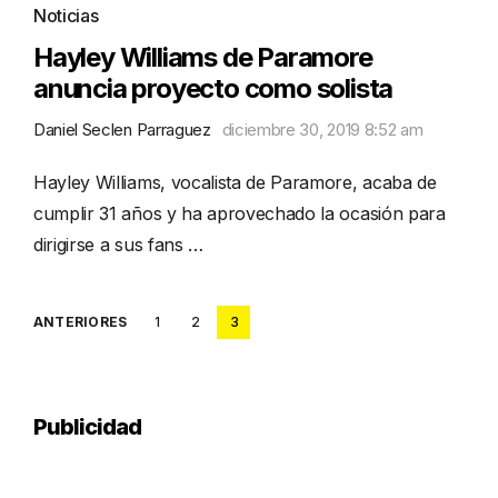
Noticias
Hayley Williams de Paramore
anuncia proyecto como solista
Daniel Seclen Parraguez
diciembre 30, 2019 8:52 am
Hayley Williams, vocalista de Paramore, acaba de
cumplir 31 años y ha aprovechado la ocasión para
dirigirse a sus fans …
Posts
ANTERIORES
1
2
3
pagination
Publicidad