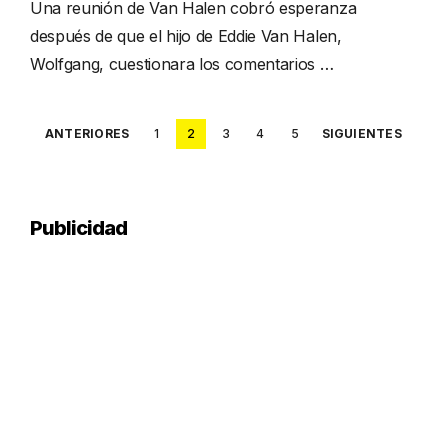
Una reunión de Van Halen cobró esperanza
después de que el hijo de Eddie Van Halen,
Wolfgang, cuestionara los comentarios …
Posts
ANTERIORES
1
2
3
4
5
SIGUIENTES
pagination
Publicidad