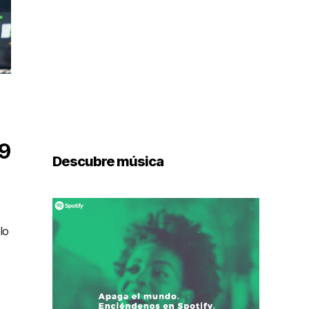
19
Descubre música
lo