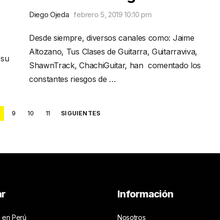
Diego Ojeda
febrero 5, 2019 10:10 pm
Desde siempre, diversos canales como: Jaime
Altozano, Tus Clases de Guitarra, Guitarraviva,
 su
ShawnTrack, ChachiGuitar, han comentado los
constantes riesgos de …
9
10
11
SIGUIENTES
ar
Información
 en Perú
Nosotros