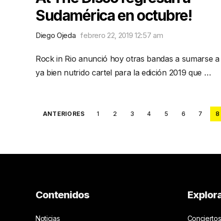
Sudamérica en octubre!
Diego Ojeda
febrero 22, 2019 12:57 am
Rock in Rio anunció hoy otras bandas a sumarse a
ya bien nutrido cartel para la edición 2019 que …
Posts
ANTERIORES
1
2
3
4
5
6
7
8
pagination
Contenidos
Explor
Noticias
Conciertos