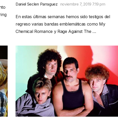
Daniel Seclen Parraguez
noviembre 7, 2019 7:19 pm
nto
ring
En estas últimas semanas hemos sido testigos del
regreso varias bandas emblemáticas como My
Chemical Romance y Rage Against The …