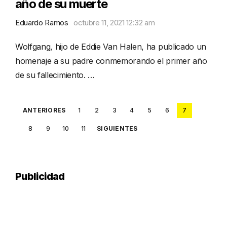
año de su muerte
Eduardo Ramos
octubre 11, 2021 12:32 am
Wolfgang, hijo de Eddie Van Halen, ha publicado un
homenaje a su padre conmemorando el primer año
de su fallecimiento. …
Posts
ANTERIORES
1
2
3
4
5
6
7
pagination
8
9
10
11
SIGUIENTES
Publicidad