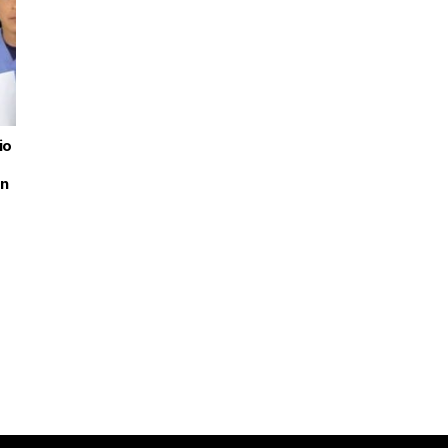
io
an