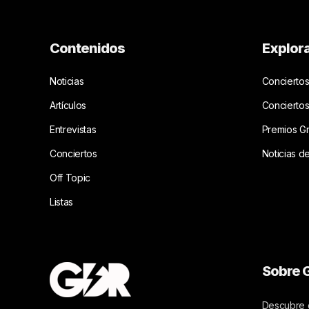
Contenidos
Explor
Noticias
Conciertos
Artículos
Concierto
Entrevistas
Premios G
Conciertos
Noticias d
Off Topic
Listas
Sobre G
Descubre c