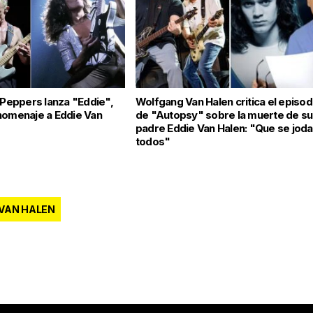
i Peppers lanza "Eddie",
Wolfgang Van Halen critica el episod
homenaje a Eddie Van
de "Autopsy" sobre la muerte de su
padre Eddie Van Halen: "Que se jod
todos"
VAN HALEN