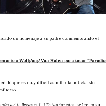
blicado un homenaje a su padre conmemorando el
scenario a Wolfgang Van Halen para tocar “Paradis
eñaló que es muy difícil asimilar la noticia, sin
sfuerzo.
ún así te llevaron. [...] Es tan injusto»
, se lee en su