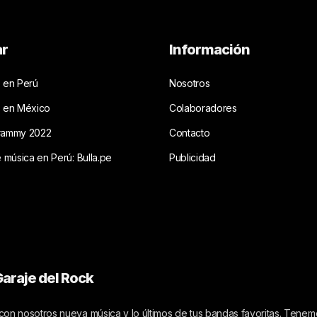
ar
Información
 en Perú
Nosotros
s en México
Colaboradores
rammy 2022
Contacto
e música en Perú: Bulla.pe
Publicidad
araje del Rock
on nosotros nueva música y lo últimos de tus bandas favoritas. Tenemo