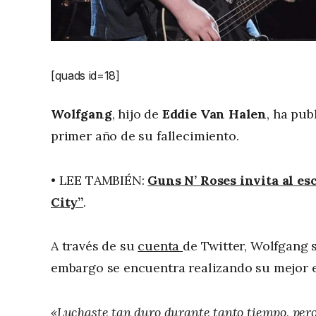
[quads id=18]
Wolfgang
, hijo de
Eddie Van Halen
, ha pu
primer año de su fallecimiento.
• LEE TAMBIÉN:
Guns N’ Roses invita al e
City”
.
A través de su
cuenta
de Twitter, Wolfgang s
embargo se encuentra realizando su mejor e
«Luchaste tan duro durante tanto tiempo, pero a