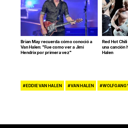
Brian May recuerda cómo conoció a
Red Hot Chil
Van Halen: "Fue como ver a Jimi
una canción 
Hendrix por primera vez"
Halen
EDDIE VAN HALEN
VAN HALEN
WOLFGANG 