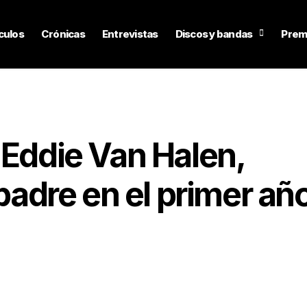
culos
Crónicas
Entrevistas
Discos y bandas
Prem
 Eddie Van Halen,
 padre en el primer añ