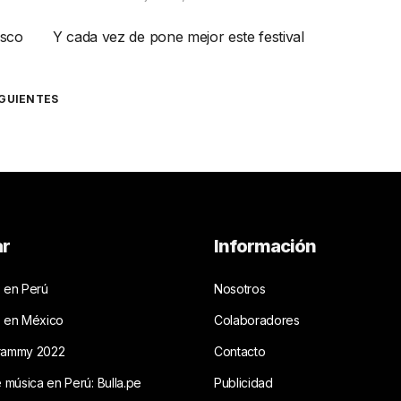
isco
Y cada vez de pone mejor este festival
IGUIENTES
ar
Información
 en Perú
Nosotros
s en México
Colaboradores
rammy 2022
Contacto
e música en Perú: Bulla.pe
Publicidad