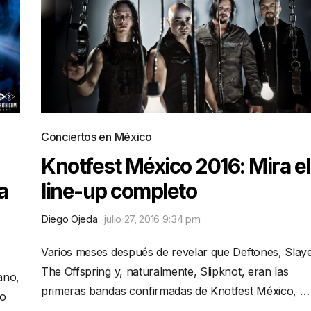
Conciertos en México
Knotfest México 2016: Mira el
a
line-up completo
Diego Ojeda
julio 27, 2016 9:34 pm
Varios meses después de revelar que Deftones, Slaye
The Offspring y, naturalmente, Slipknot, eran las
ano,
primeras bandas confirmadas de Knotfest México, …
co