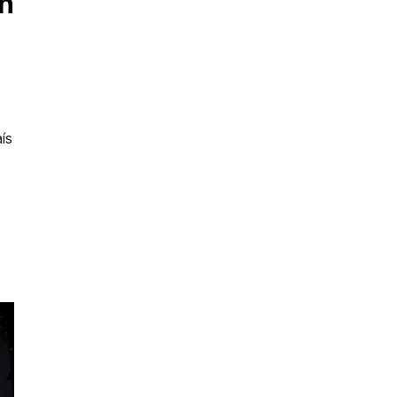
en
ís