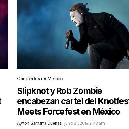
Conciertos en México
Slipknot y Rob Zombie
t
encabezan cartel del Knotfes
Meets Forcefest en México
Ayrton Gamarra Dueñas
junio 21, 2019 2:08 am