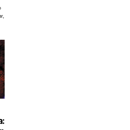
o
r,
a: