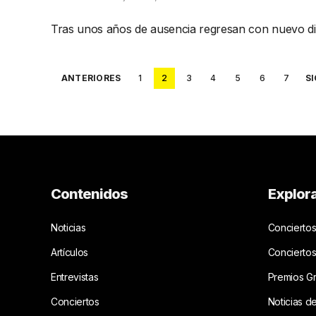
Tras unos años de ausencia regresan con nuevo d
Posts
ANTERIORES
1
2
3
4
5
6
7
S
pagination
Contenidos
Explor
Noticias
Conciertos
Artículos
Concierto
Entrevistas
Premios G
Conciertos
Noticias d